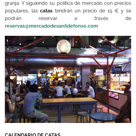
granja. Y siguiendo su política de mercado con precios
populares, las
catas
tendrán un precio de 15 € y se
podrán reservar a través de
reservas@mercadodesanildefonso.com
CALENDARIO DE CATAS