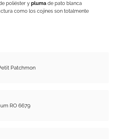
de poliéster y
pluma
de pato blanca
ructura como los cojines son totalmente
Petit Patchmon
ium RO 6679