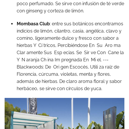
poco
perfumado.
Se
sirve
con
infusión
de
té
verde
con
ginseng
y
corteza
de
limón.
Mombasa Club
:
entre
sus
botánicos
encontramos
indicios
de
limón,
cilantro,
casia,
angélica,
clavo
y
comino,
ligeramente
dulce
y
fresco
con
sabor
a
hierbas
Y Cí tricos, Percibiéndose
En
Su
Aro ma
Clar amente
Sus
Esp ecias.
Se
Sir ve
Con
Cane la
Y
N aranja
Ch ina
Im pregnada
En
Mi el.
--‐
Blackwoods:
De
Ori gen
Escocés,
Utili za
raíz
de
Florencia,
cúrcuma,
violetas,
menta
y
flores,
además
de
hierbas.
De
claro
aroma
floral
y
sabor
herbáceo,
se
sirve
con
círculos
de
yuca.