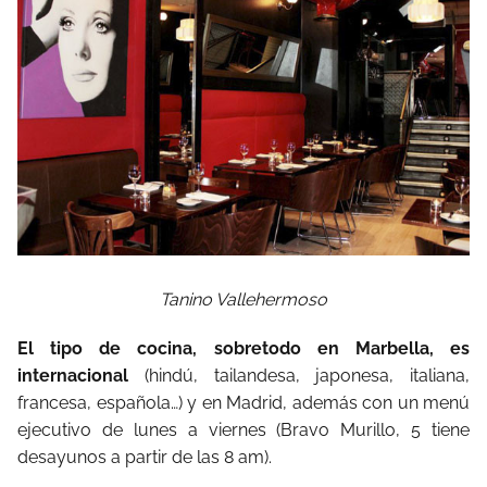
Tanino Vallehermoso
El tipo de cocina, sobretodo en Marbella, es
internacional
(hindú,
tailandesa,
japonesa,
italiana,
francesa,
española…)
y
en
Madrid,
además
con
un
menú
ejecutivo
de
lunes
a
viernes
(Bravo
Murillo,
5
tiene
desayunos
a
partir
de
las
8
am).