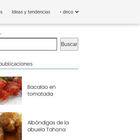
es
Ideas y tendencias
+ deco
r
Buscar
publicaciones
Bacalao en
tomatada
Albóndigas de la
abuela Tahona