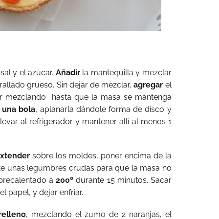
 sal y el azúcar.
Añadir
la mantequilla y mezclar
rallado grueso. Sin dejar de mezclar,
agregar
el
ir mezclando hasta que la masa se mantenga
 una bola
, aplanarla dándole forma de disco y
levar al refrigerador y mantener allí al menos 1
xtender
sobre los moldes, poner encima de la
te unas legumbres crudas para que la masa no
, precalentado a
200º
durante 15 minutos. Sacar
l papel, y dejar enfriar.
relleno
, mezclando el zumo de 2 naranjas, el