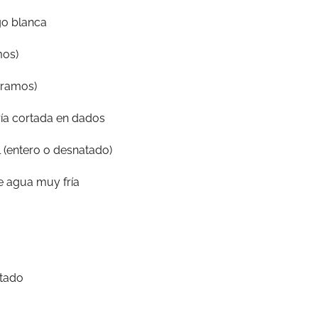
go blanca
mos)
gramos)
ría cortada en dados
 (entero o desnatado)
e agua muy fría
tado