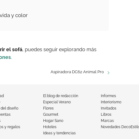
vida y color
ir el sofá
, puedes seguir explorando más
iones
.
Aspiradora DC62 Animal Pro
dad
El blog de redacción
Informes
e
Especial Verano
Interiorismo
 del diseño
Flores
Invitados
ventas
Gourmet
Libros
s
Hogar Sano
Marcas
s y regalos
Hoteles
Novedades DecoEstil
Ideas y tendencias