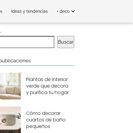
es
Ideas y tendencias
+ deco
r
Buscar
publicaciones
Plantas de interior:
verde que decora
y purifica tu hogar
Cómo decorar
cuartos de baño
pequeños