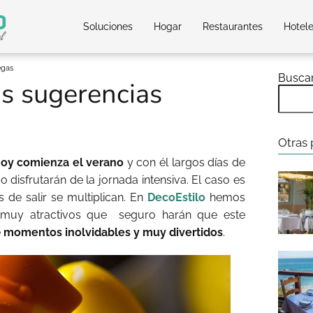
Soluciones
Hogar
Restaurantes
Hotel
egas
Busca
as sugerencias
Otras 
oy comienza el verano
y con él largos días de
so disfrutarán de la jornada intensiva. El caso es
 de salir se multiplican. En
DecoEstilo
hemos
 muy atractivos que seguro harán que este
e
momentos inolvidables y muy divertidos
.