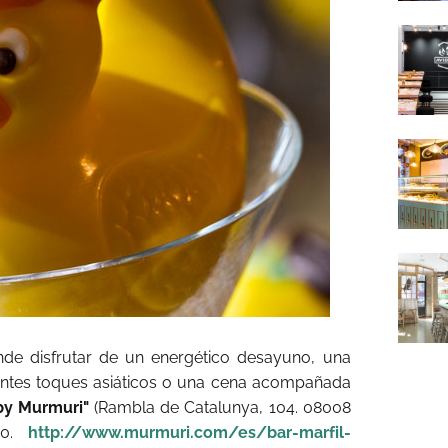
nde disfrutar de un energético desayuno, una
ntes toques asiáticos o una cena acompañada
 by Murmuri"
(Rambla de Catalunya, 104. 08008
00.
http://www.murmuri.com/es/bar-marfil-