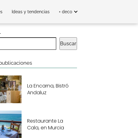
es
Ideas y tendencias
+ deco
r
Buscar
publicaciones
La Encarna, Bistró
Andaluz
Restaurante La
Cala, en Murcia