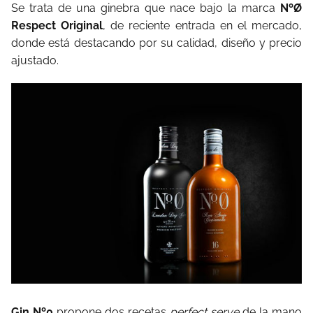
Se trata de una ginebra que nace bajo la marca
NºØ
Respect Original
, de reciente entrada en el mercado,
donde está destacando por su calidad, diseño y precio
ajustado.
Gin Nº0
propone dos recetas
perfect serve
de la mano