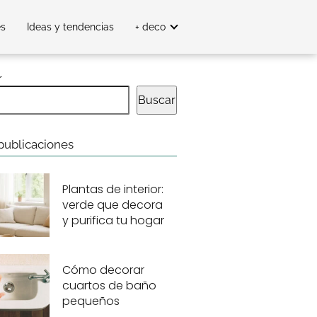
es
Ideas y tendencias
+ deco
r
Buscar
publicaciones
Plantas de interior:
verde que decora
y purifica tu hogar
Cómo decorar
cuartos de baño
pequeños