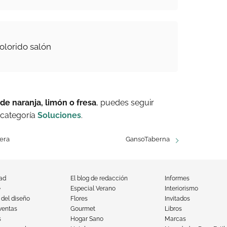
olorido salón
de naranja, limón o fresa
, puedes seguir
 categoría
Soluciones
.
rera
GansoTaberna
dad
El blog de redacción
Informes
e
Especial Verano
Interiorismo
 del diseño
Flores
Invitados
ventas
Gourmet
Libros
s
Hogar Sano
Marcas