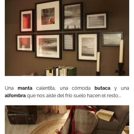
Una
manta
calentita, una cómoda
butaca
y una
alfombra
que nos aisle del frío suelo hacen el resto...