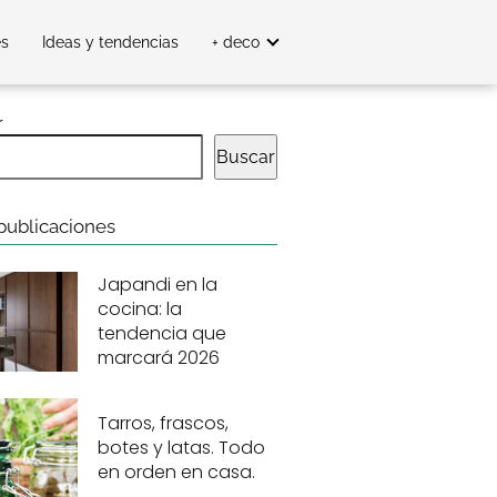
es
Ideas y tendencias
+ deco
r
Buscar
publicaciones
Japandi en la
cocina: la
tendencia que
marcará 2026
Tarros, frascos,
botes y latas. Todo
en orden en casa.