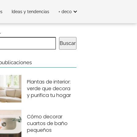
es
Ideas y tendencias
+ deco
r
Buscar
publicaciones
Plantas de interior:
verde que decora
y purifica tu hogar
Cómo decorar
cuartos de baño
pequeños