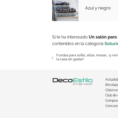
Azul y negro
Si te ha interesado
Un salón para
contenidos en la categoría
Soluc
Fundas para sofás, sillas, mesas… ¡y re
la casa sin gastar!
Actuali
Bricolaj
Clásicos
Club de 
Compra
Concurso