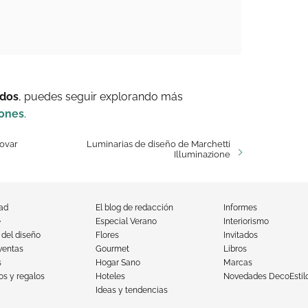
 dos
, puedes seguir explorando más
iones
.
novar
Luminarias de diseño de Marchetti
Illuminazione
dad
El blog de redacción
Informes
e
Especial Verano
Interiorismo
 del diseño
Flores
Invitados
ventas
Gourmet
Libros
s
Hogar Sano
Marcas
s y regalos
Hoteles
Novedades DecoEstil
Ideas y tendencias