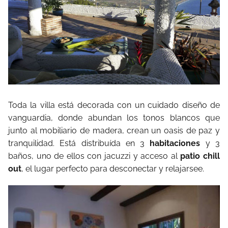
Toda la villa está decorada con un cuidado diseño de
vanguardia, donde abundan los tonos blancos que
junto al mobiliario de madera, crean un oasis de paz y
tranquilidad. Está distribuída en 3
habitaciones
y 3
baños, uno de ellos con jacuzzi y acceso al
patio chill
out
, el lugar perfecto para desconectar y relajarsee.