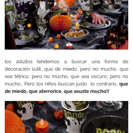
los adultos tendemos a buscar una forma de
decoración sutil, que de miedo, pero no mucho, que
sea tétrico, pero no mucho, que sea oscuro, pero no
mucho… Pero los niños buscan justo
lo contrario,
que
de miedo, que aterrorice, que asuste mucho!!