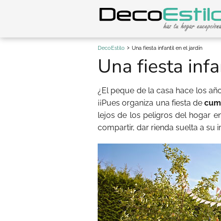
DecoEstilo
Una fiesta infantil en el jardín
Una fiesta infa
¿El peque de la casa hace los añ
¡¡Pues organiza una fiesta de
cump
lejos de los peligros del hogar en
compartir, dar rienda suelta a su i