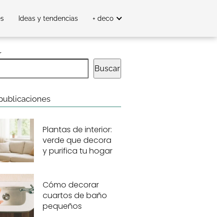
es
Ideas y tendencias
+ deco
r
Buscar
publicaciones
Plantas de interior:
verde que decora
y purifica tu hogar
Cómo decorar
cuartos de baño
pequeños