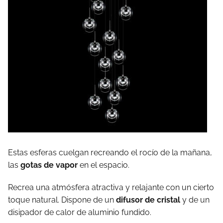
Estas esferas cuelgan recreando el rocío de la mañana,
las
gotas de vapor
en el espacio.
Recrea una atmósfera atractiva y relajante con un cierto
toque natural. Dispone de un
difusor de cristal
y de un
disipador de calor de aluminio fundido.