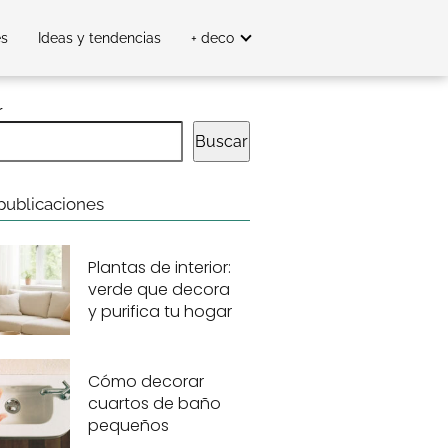
es
Ideas y tendencias
+ deco
r
Buscar
publicaciones
Plantas de interior:
verde que decora
y purifica tu hogar
Cómo decorar
cuartos de baño
pequeños