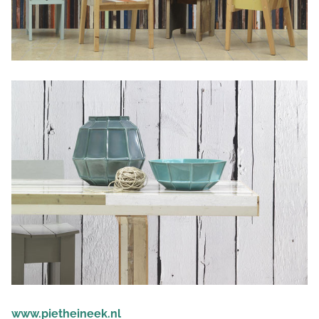
www.pietheineek.nl