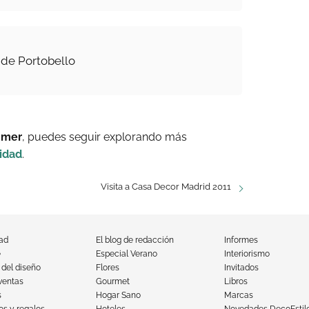
 de Portobello
mmer
, puedes seguir explorando más
idad
.
Visita a Casa Decor Madrid 2011
dad
El blog de redacción
Informes
e
Especial Verano
Interiorismo
 del diseño
Flores
Invitados
ventas
Gourmet
Libros
s
Hogar Sano
Marcas