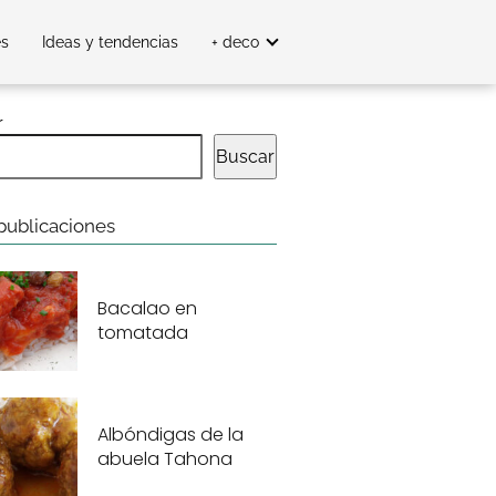
es
Ideas y tendencias
+ deco
r
Buscar
publicaciones
Bacalao en
tomatada
Albóndigas de la
abuela Tahona