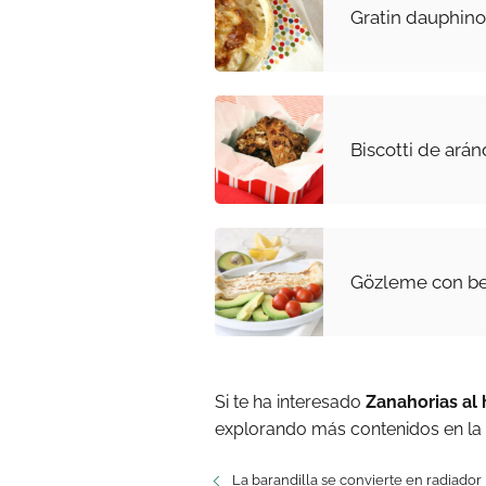
Gratin dauphino
Biscotti de ará
Gözleme con be
Si te ha interesado
Zanahorias al
explorando más contenidos en la
La barandilla se convierte en radiador