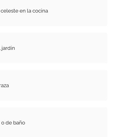
eleste en la cocina
 jardín
raza
a o de baño