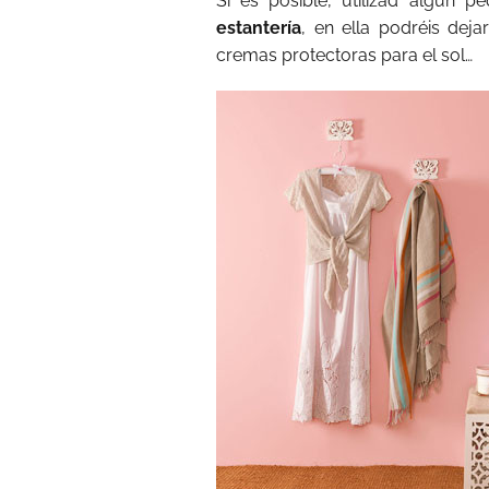
Si es posible, utilizad algún
estantería
, en ella podréis deja
cremas protectoras para el sol…