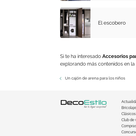
El escobero
Si te ha interesado
Accesorios par
explorando más contenidos en la
Un cajón de arena para los niños
Actuali
Bricolaj
Clásicos
Club de 
Compra
Concurso