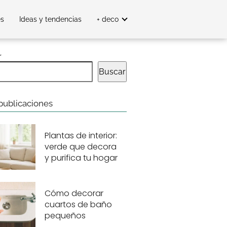
es
Ideas y tendencias
+ deco
r
Buscar
publicaciones
Plantas de interior:
verde que decora
y purifica tu hogar
Cómo decorar
cuartos de baño
pequeños