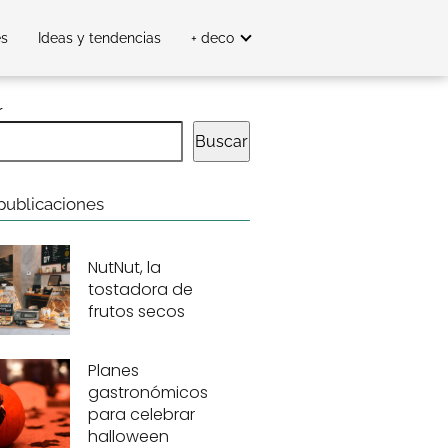
es
Ideas y tendencias
+ deco
r
Buscar
publicaciones
NutNut, la
tostadora de
frutos secos
Planes
gastronómicos
para celebrar
halloween