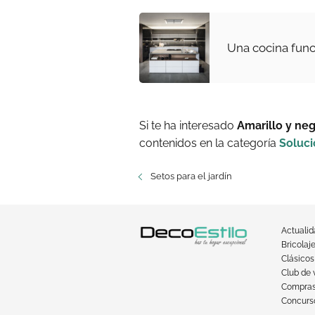
Una cocina func
Si te ha interesado
Amarillo y neg
contenidos en la categoría
Soluc
Setos para el jardín
Actuali
Bricolaj
Clásicos
Club de 
Compra
Concurso