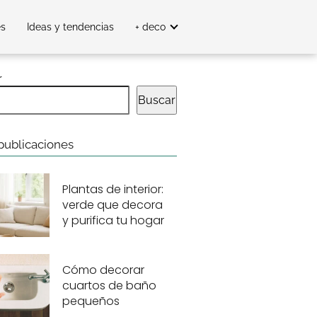
es
Ideas y tendencias
+ deco
r
Buscar
publicaciones
Plantas de interior:
verde que decora
y purifica tu hogar
Cómo decorar
cuartos de baño
pequeños