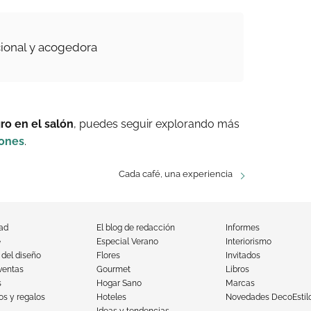
ional y acogedora
ro en el salón
, puedes seguir explorando más
iones
.
Cada café, una experiencia
dad
El blog de redacción
Informes
e
Especial Verano
Interiorismo
 del diseño
Flores
Invitados
ventas
Gourmet
Libros
s
Hogar Sano
Marcas
s y regalos
Hoteles
Novedades DecoEstil