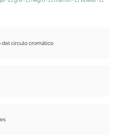
nja
·
El gris
·
El negro
·
El marrón
·
El violeta
·
El
del círculo cromático
res