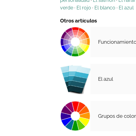
personalidad
·
El salmón
·
El nara
verde
·
El rojo
·
El blanco
·
El azul
Otros artículos
Funcionamiento 
El azul
Grupos de colo