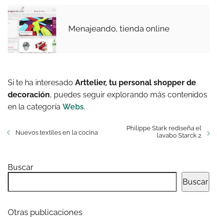
Menajeando, tienda online
Si te ha interesado
Arttelier, tu personal shopper de
decoración
, puedes seguir explorando más contenidos
en la categoría
Webs
.
Philippe Stark rediseña el
Nuevos textiles en la cocina
lavabo Starck 2
Buscar
Buscar
Otras publicaciones