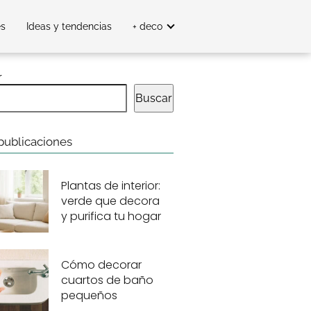
es
Ideas y tendencias
+ deco
r
Buscar
publicaciones
Plantas de interior:
verde que decora
y purifica tu hogar
Cómo decorar
cuartos de baño
pequeños