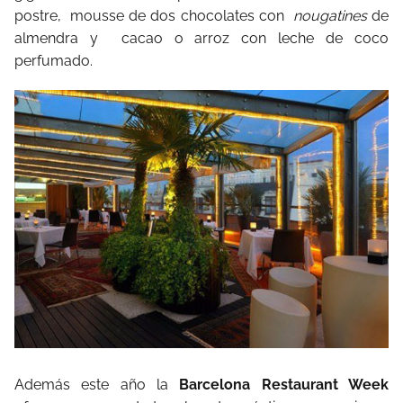
postre, mousse de dos chocolates con
nougatines
de
almendra y cacao o arroz con leche de coco
perfumado.
Además este año la
Barcelona Restaurant Week