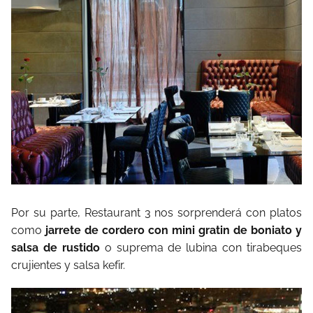
Por su parte, Restaurant 3 nos sorprenderá con platos
como
jarrete de cordero con mini gratin de boniato y
salsa de rustido
o suprema de lubina con tirabeques
crujientes y salsa kefir.