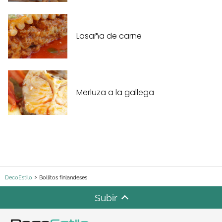
Lasaña de carne
Merluza a la gallega
DecoEstilo
Bollitos finlandeses
Subir