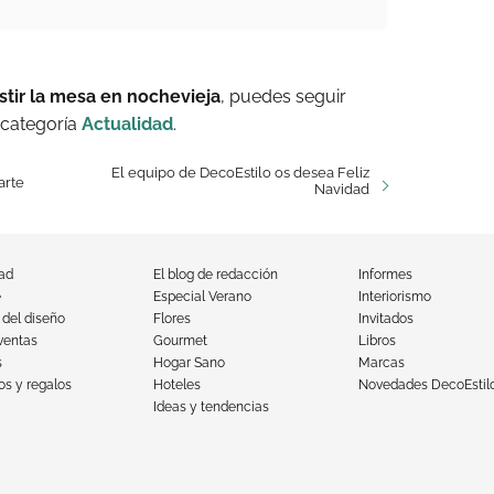
estir la mesa en nochevieja
, puedes seguir
 categoría
Actualidad
.
El equipo de DecoEstilo os desea Feliz
arte
Navidad
dad
El blog de redacción
Informes
e
Especial Verano
Interiorismo
 del diseño
Flores
Invitados
ventas
Gourmet
Libros
s
Hogar Sano
Marcas
s y regalos
Hoteles
Novedades DecoEstil
Ideas y tendencias