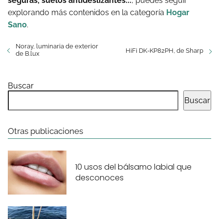
seguras, suelos antideslizantes...
, puedes seguir
explorando más contenidos en la categoría
Hogar
Sano
.
Noray, luminaria de exterior
HiFi DK-KP82PH, de Sharp
de B.lux
Buscar
Buscar
Otras publicaciones
10 usos del bálsamo labial que
desconoces