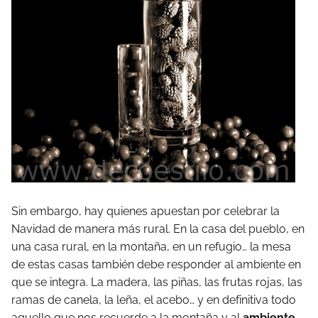
Sin embargo, hay quienes apuestan por celebrar la
Navidad de manera más rural. En la casa del pueblo, en
una casa rural, en la montaña, en un refugio… la mesa
de estas casas también debe responder al ambiente en
que se integra. La madera, las piñas, las frutas rojas, las
ramas de canela, la leña, el acebo… y en definitiva todo
aquello que nos recuerde a la montaña y al
ambiente