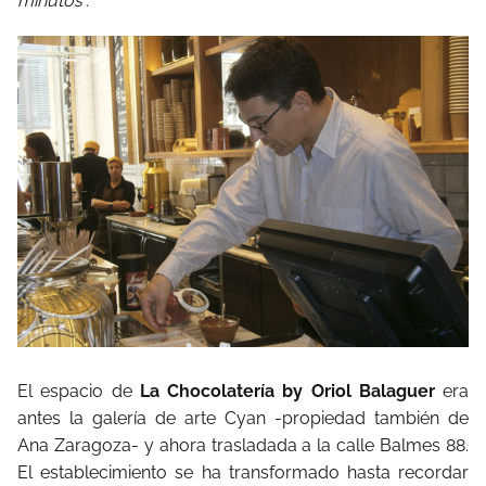
minutos”.
El espacio de
La Chocolatería by Oriol Balaguer
era
antes la galería de arte Cyan -propiedad también de
Ana Zaragoza- y ahora trasladada a la calle Balmes 88.
El establecimiento se ha transformado hasta recordar