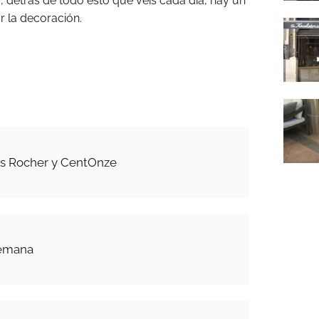
detrás de todo esto que veis cada día, hay un
 la decoración.
s Rocher y CentOnze
semana