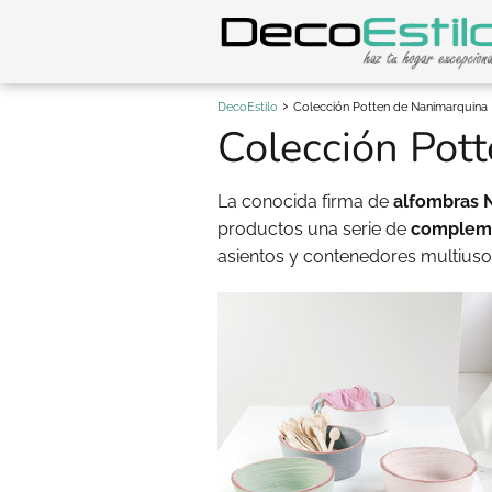
DecoEstilo
Colección Potten de Nanimarquina
Colección Pot
La conocida firma de
alfombras 
productos una serie de
compleme
asientos y contenedores multiusos