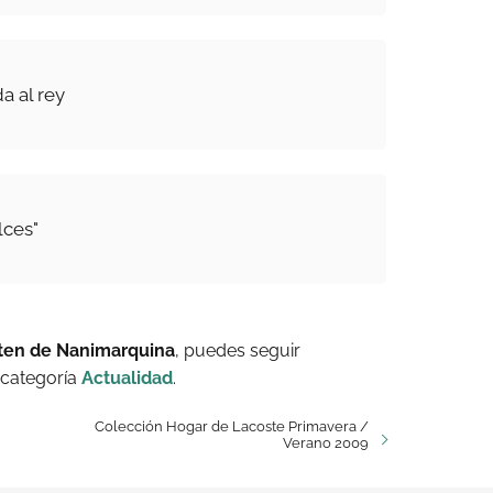
da al rey
lces"
ten de Nanimarquina
, puedes seguir
 categoría
Actualidad
.
Colección Hogar de Lacoste Primavera /
Verano 2009