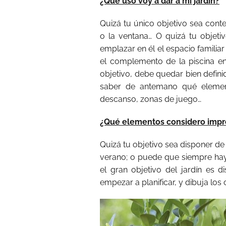
¿Qué uso voy a dar a mi jardín?
Quizá tu único objetivo sea conte
o la ventana… O quizá tu objeti
emplazar en él el espacio familia
el complemento de la piscina e
objetivo, debe quedar bien defin
saber de antemano qué element
descanso, zonas de juego…
¿Qué elementos considero impre
Quizá tu objetivo sea disponer d
verano; o puede que siempre hay
el gran objetivo del jardín es d
empezar a planificar, y dibuja los