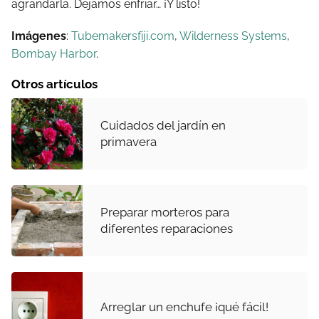
agrandarla. Dejamos enfriar… ¡Y listo!
Imágenes
:
Tubemakersfiji.com
,
Wilderness Systems
,
Bombay Harbor
.
Otros artículos
Cuidados del jardín en
primavera
Preparar morteros para
diferentes reparaciones
Arreglar un enchufe ¡qué fácil!