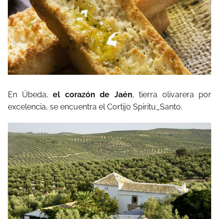
En Úbeda,
el corazón de Jaén
, tierra olivarera por
excelencia, se encuentra el Cortijo Spiritu_Santo.