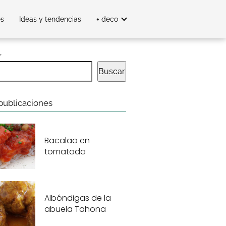
es
Ideas y tendencias
+ deco
r
Buscar
publicaciones
Bacalao en
tomatada
Albóndigas de la
abuela Tahona