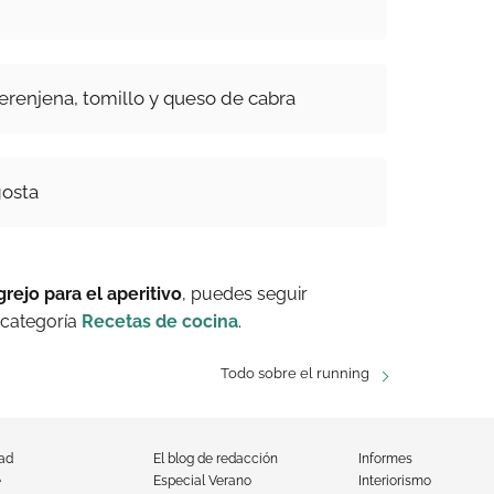
erenjena, tomillo y queso de cabra
gosta
ejo para el aperitivo
, puedes seguir
 categoría
Recetas de cocina
.
Todo sobre el running
dad
El blog de redacción
Informes
e
Especial Verano
Interiorismo