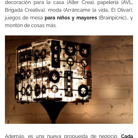
decoración para la casa (Alter Crea), papelería (AVL,
Brigada Creativa), moda (Arráncame la vida, El Olivar),
juegos de mesa
para niños y mayores
(Brainpicnic)… y
montón de cosas más.
Además, es una nueva propuesta de negocio.
Cada