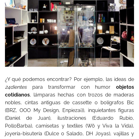
¿Y qué podemos encontrar? Por ejemplo, las ideas de
24dientes
para transformar con humor
objetos
cotidianos
, lámparas hechas con trozos de maderas
nobles, cintas antiguas de cassette o bolígrafos Bic
(BRZ, OOO My Design, Enpieza¡)), inquietantes figuras
(Daniel de Juan), ilustraciones (Eduardo Rubio,
PolloBarba), camisetas y textiles (Wö y Viva la Vida),
joyería-bisutería (Dulce o Salado, DH Joyas), vajillas y