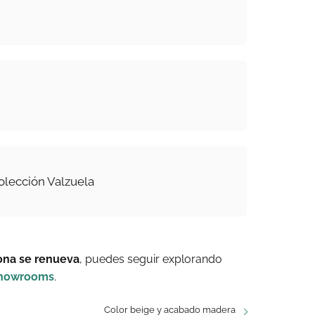
olección Valzuela
ona se renueva
, puedes seguir explorando
howrooms
.
Color beige y acabado madera