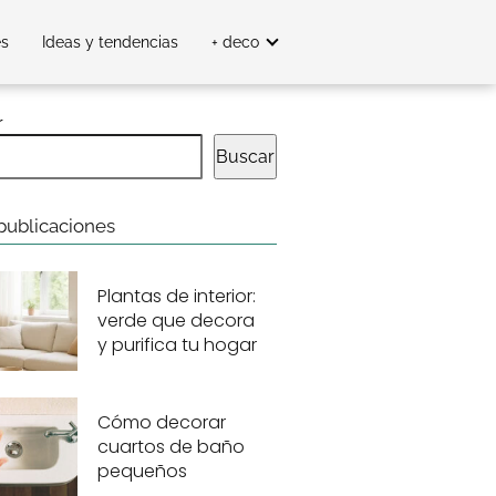
es
Ideas y tendencias
+ deco
r
Buscar
publicaciones
Plantas de interior:
verde que decora
y purifica tu hogar
Cómo decorar
cuartos de baño
pequeños