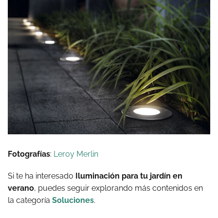
Fotografías
:
Leroy Merlin
Si te ha interesado
Iluminación para tu jardín en
verano
, puedes seguir explorando más contenidos en
la categoría
Soluciones
.