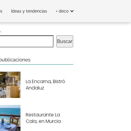
es
Ideas y tendencias
+ deco
r
Buscar
publicaciones
La Encarna, Bistró
Andaluz
Restaurante La
Cala, en Murcia