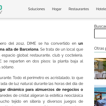
Soluciones
Hogar
Restaurantes
Hotel
Busca
nero del 2012, DIME se ha convertido en
un
Otras 
ona alta de Barcelona
. Se trata de un local que
espacio global: restaurante, club y coctelería.
 se reparten en dos pisos: la planta baja al
a sótano.
aurante. Todo el perímetro es acristalado, lo que
ada de luz natural durante las horas del día de
gar dinámico para almuerzos de negocios o
redes de cristal aligeran la estética neoclásica
cho tejido en sillería y diversos juegos de