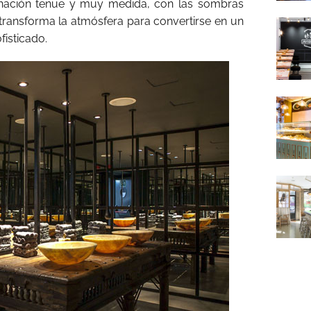
minación tenue y muy medida, con las sombras
transforma la atmósfera para convertirse en un
fisticado.