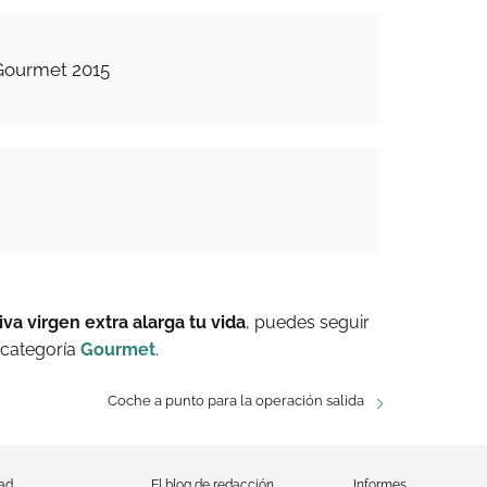
 Gourmet 2015
iva virgen extra alarga tu vida
, puedes seguir
 categoría
Gourmet
.
Coche a punto para la operación salida
dad
El blog de redacción
Informes