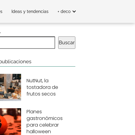
es
Ideas y tendencias
+ deco
r
Buscar
publicaciones
NutNut, la
tostadora de
frutos secos
Planes
gastronómicos
para celebrar
halloween