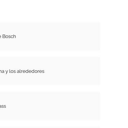
e Bosch
ina y los alrededores
ass