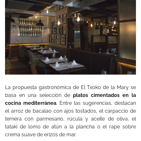
La propuesta gastronómica de El Txoko de la Mary se
basa en una selección de
platos cimentados en la
cocina mediterránea
. Entre las sugerencias, destacan
el arroz de bacalao con ajos tostados, el carpaccio de
ternera con parmesano, rúcula y aceite de oliva, el
tataki de lomo de atún a la plancha o el rape sobre
crema suave de erizos de mar.