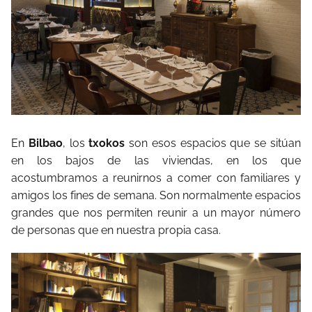
En
Bilbao
, los
txokos
son esos espacios que se sitúan
en los bajos de las viviendas, en los que
acostumbramos a reunirnos a comer con familiares y
amigos los fines de semana. Son normalmente espacios
grandes que nos permiten reunir a un mayor número
de personas que en nuestra propia casa.