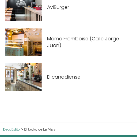
AviBurger
Mama Framboise (Calle Jorge
Juan)
El canadiense
DecoEstilo
El txoko de La Mary