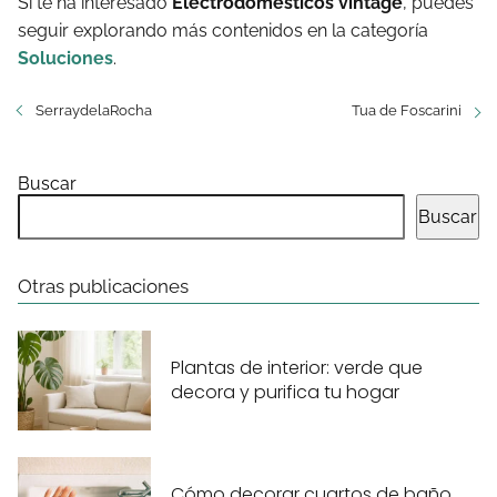
Si te ha interesado
Electrodomésticos vintage
, puedes
seguir explorando más contenidos en la categoría
Soluciones
.
SerraydelaRocha
Tua de Foscarini
Buscar
Buscar
Otras publicaciones
Plantas de interior: verde que
decora y purifica tu hogar
Cómo decorar cuartos de baño