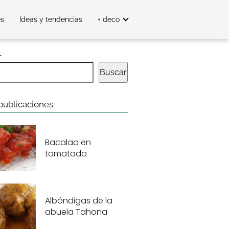
es
Ideas y tendencias
+ deco
r
Buscar
publicaciones
Bacalao en
tomatada
Albóndigas de la
abuela Tahona