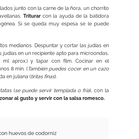
lados junto con la carne de la ñora, un chorrito
avellanas.
Triturar
con la ayuda de la batidora
ogénea. Si se queda muy espesa se le puede
itos medianos. Despuntar y cortar las judías en
as judías en un recipiente apto para microondas,
 ml aprox.) y tapar con film. Cocinar en el
os 8 min. (
También puedes cocer en un cazo
da en juliana (
tiritas finas
).
tatas (
se puede servir templada o fría
), con la
zonar al gusto y servir con la salsa romesco.
con huevos de codorniz