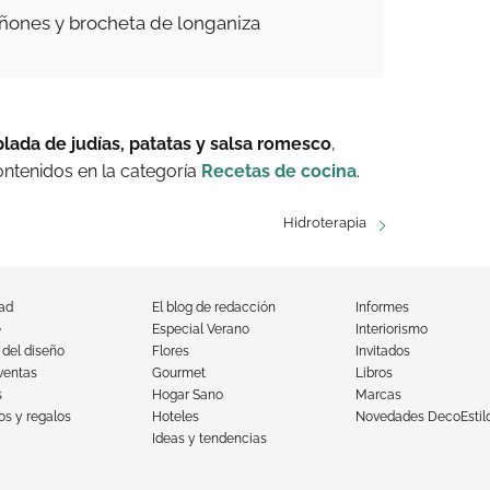
ñones y brocheta de longaniza
lada de judías, patatas y salsa romesco
,
ntenidos en la categoría
Recetas de cocina
.
Hidroterapia
dad
El blog de redacción
Informes
e
Especial Verano
Interiorismo
 del diseño
Flores
Invitados
ventas
Gourmet
Libros
s
Hogar Sano
Marcas
s y regalos
Hoteles
Novedades DecoEstil
Ideas y tendencias