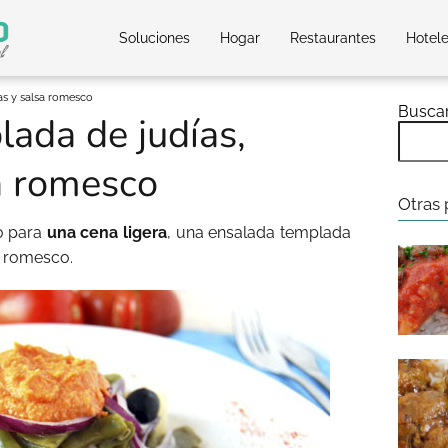
Soluciones
Hogar
Restaurantes
Hotel
as y salsa romesco
Busca
ada de judías,
a romesco
Otras 
o para
una cena ligera
, una ensalada templada
sa romesco.