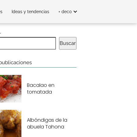
es
Ideas y tendencias
+ deco
r
Buscar
publicaciones
Bacalao en
tomatada
Albóndigas de la
abuela Tahona