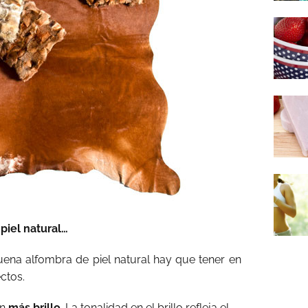
piel natural…
na alfombra de piel natural hay que tener en
ctos.
an
más brillo
. La tonalidad en el brillo refleja el