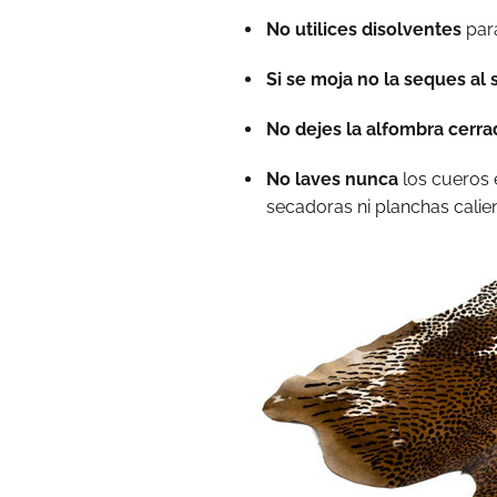
No utilices disolventes
para
Si se moja no la seques al 
No dejes la alfombra cerr
No laves nunca
los cueros 
secadoras ni planchas calien