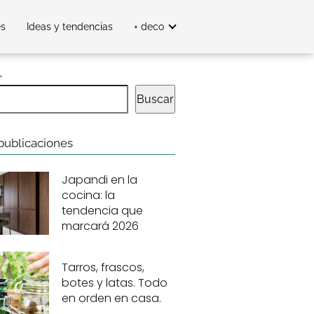
es
Ideas y tendencias
+ deco
r
Buscar
publicaciones
Japandi en la
cocina: la
tendencia que
marcará 2026
Tarros, frascos,
botes y latas. Todo
en orden en casa.